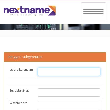
Toggle
navigation
Inloggen subgebruiker
Gebruikersnaam:
Subgebruiker:
Wachtwoord: